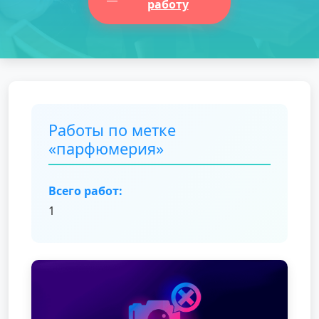
работу
Работы по метке
«парфюмерия»
Всего работ:
1