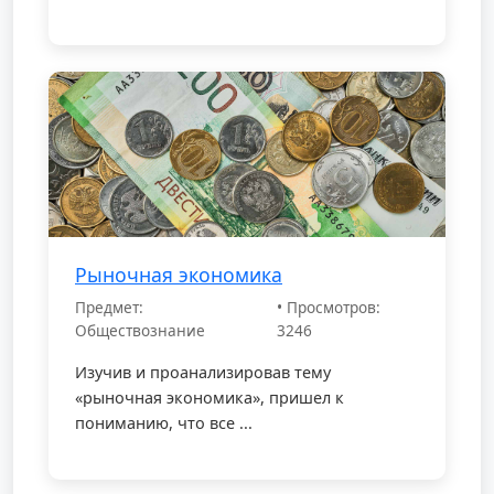
3. Проведение анализа показателей
детской преступности в Краснодаре
4. Общий анализ результатов
Методы и методики:
1. Изучение литературы
2. Анализ
Рыночная экономика
3. Обобщение
Предмет:
• Просмотров:
Обществознание
3246
Положения, выносимые на защиту:
Изучив и проанализировав тему
«рыночная экономика», пришел к
1. На защиту выносятся результаты,
пониманию, что все ...
полученные в процессе
исследования проблемы, связанной с