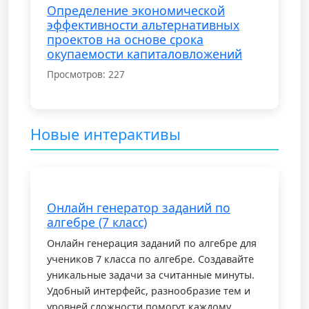
Определение экономической
эффективности альтернативных
проектов на основе срока
окупаемости капиталовложений
Просмотров: 227
Введение
Новые интерактивы
Актуальность: Борьба с
подростковой преступностью
является крайне актуальной и
Онлайн генератор заданий по
неотложной проблемой
алгебре (7 класс)
современного общества. Эта тема
Онлайн генерация заданий по алгебре для
требует особого внимания и
учеников 7 класса по алгебре. Создавайте
уникальные задачи за считанные минуты.
обсуждения, поскольку
Удобный интерфейс, разнообразие тем и
подростковая преступность имеет
уровней сложности помогут каждому