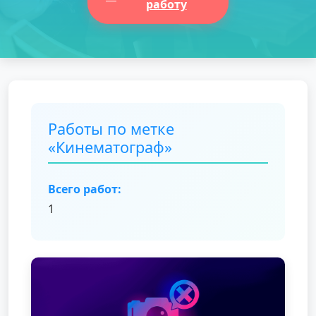
работу
Работы по метке
«Кинематограф»
Всего работ:
1