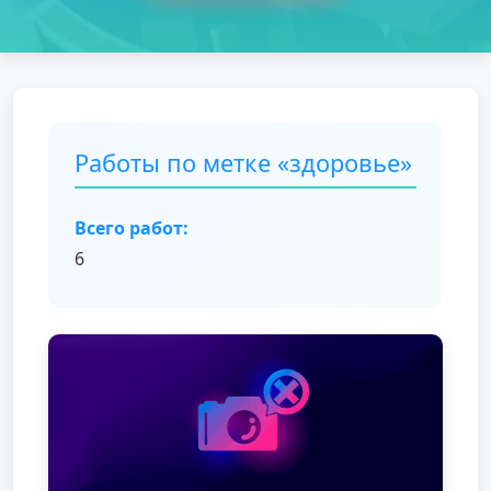
Работы по метке «здоровье»
Всего работ:
6