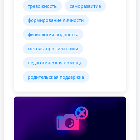
тревожность
саморазвитие
формирование личности
физиология подростка
методы профилактики
педагогическая помощь
родительская поддержка